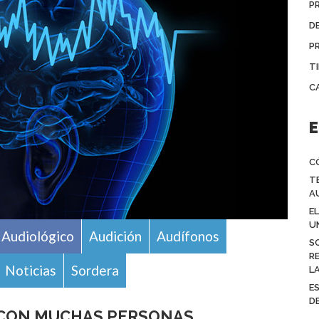
P
D
P
T
C
E
C
T
A
E
U
l Audiológico
Audición
Audífonos
S
R
Noticias
Sordera
L
E
D
 CON MUCHAS PERSONAS