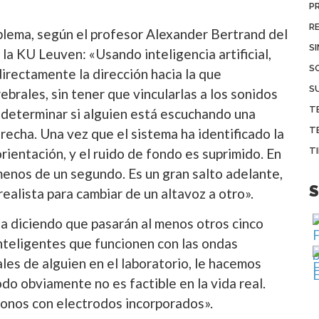
P
R
blema, según el profesor Alexander Bertrand del
S
la KU Leuven: «Usando inteligencia artificial,
S
irectamente la dirección hacia la que
S
ebrales, sin tener que vincularlas a los sonidos
T
 determinar si alguien está escuchando una
T
recha. Una vez que el sistema ha identificado la
T
orientación, y el ruido de fondo es suprimido. En
enos de un segundo. Es un gran salto adelante,
S
ealista para cambiar de un altavoz a otro».
úa diciendo que pasarán al menos otros cinco
teligentes que funcionen con las ondas
les de alguien en el laboratorio, le hacemos
do obviamente no es factible en la vida real.
fonos con electrodos incorporados».