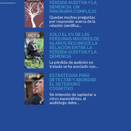
PÉRDIDA AUDITIVA Y LA
DEMENCIA: UN
PANORAMA COMPLEJO
Quedan muchas preguntas
por responder acerca de la
relación científica...
SOLO EL 6% DE LAS
OCT 9
PERSONAS MAYORES DE
65 AÑOS RECONOCE LA
RELACIÓN ENTRE LA
PÉRDIDA AUDITIVA Y LA
DEMENCIA
La pérdida de audición no
tratada se ha asociado con...
ESTRATEGIAS PARA
ABR 9
DETECTAR Y ABORDAR
EL DETERIORO
COGNITIVO
Sin intención de suplantar a
otros especialistas, el
audiólogo debe...