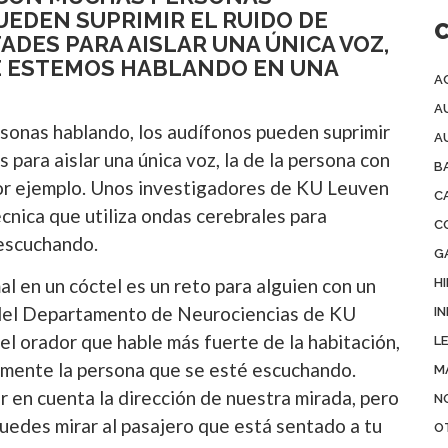
EDEN SUPRIMIR EL RUIDO DE
ADES PARA AISLAR UNA ÚNICA VOZ,
UE ESTEMOS HABLANDO EN UNA
A
A
rsonas hablando, los audífonos pueden suprimir
A
s para aislar una única voz, la de la persona con
B
por ejemplo. Unos investigadores de KU Leuven
C
nica que utiliza ondas cerebrales para
C
 escuchando.
G
l en un cóctel es un reto para alguien con un
H
t del Departamento de Neurociencias de KU
IN
l orador que hable más fuerte de la habitación,
L
iamente la persona que se esté escuchando.
M
r en cuenta la dirección de nuestra mirada, pero
N
uedes mirar al pasajero que está sentado a tu
O