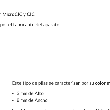
ón
MicroCIC
y
CIC
 por el fabricante del aparato
Este tipo de pilas se caracterizan por su
color 
3 mm de Alto
8 mm de Ancho