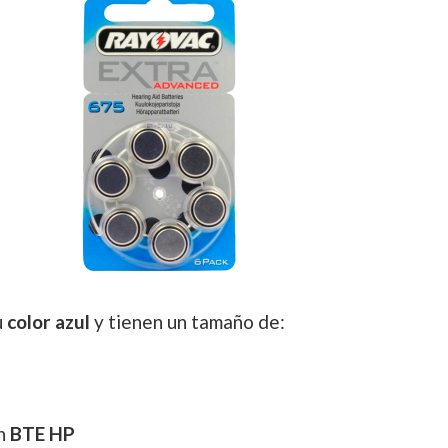
u
color azul
y tienen un tamaño de:
ón
BTE HP