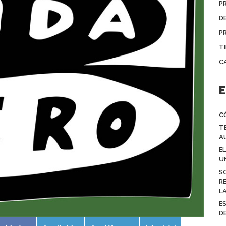
P
D
P
T
C
E
C
T
A
E
U
S
R
L
E
D