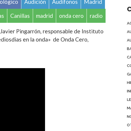
iológico
Audición
Audífonos
Madrid
as
Canillas
madrid
onda cero
radio
A
 Javier Pingarrón, responsable de Instituto
A
ediosdias en la onda» de Onda Cero,
A
B
C
C
G
H
IN
L
M
N
O