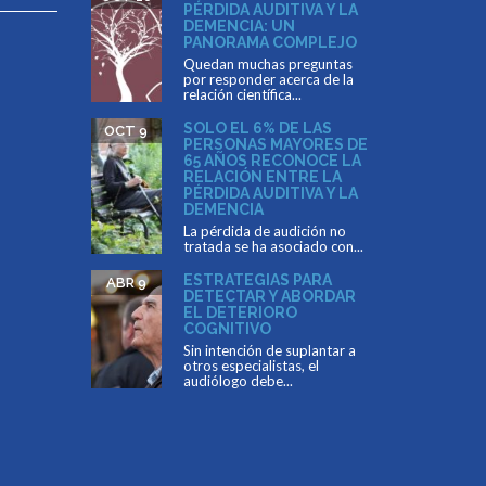
PÉRDIDA AUDITIVA Y LA
DEMENCIA: UN
PANORAMA COMPLEJO
Quedan muchas preguntas
por responder acerca de la
relación científica...
SOLO EL 6% DE LAS
OCT 9
PERSONAS MAYORES DE
65 AÑOS RECONOCE LA
RELACIÓN ENTRE LA
PÉRDIDA AUDITIVA Y LA
DEMENCIA
La pérdida de audición no
tratada se ha asociado con...
ESTRATEGIAS PARA
ABR 9
DETECTAR Y ABORDAR
EL DETERIORO
COGNITIVO
Sin intención de suplantar a
otros especialistas, el
audiólogo debe...