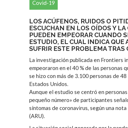
Covid-19
LOS ACÚFENOS, RUIDOS O PIT
ESCUCHAN EN LOS OÍDOS Y LA
PUEDEN EMPEORAR CUANDO SE
ESTUDIO, EL CUAL INDICA QU
SUFRIR ESTE PROBLEMA TRAS 
La investigación publicada en Frontiers i
empeoraron en el 40 % de las personas q
se hizo con más de 3.100 personas de 48
Estados Unidos.
Aunque el estudio se centró en personas 
pequeño número» de participantes señaló
síntomas de coronavirus, según una nota 
(ARU).
La situación social generada por la pande