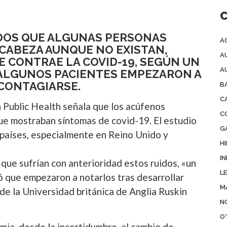
IDOS QUE ALGUNAS PERSONAS
A
 CABEZA AUNQUE NO EXISTAN,
A
 CONTRAE LA COVID-19, SEGÚN UN
A
E ALGUNOS PACIENTES EMPEZARON A
CONTAGIARSE.
B
C
n Public Health señala que los acúfenos
C
ue mostraban síntomas de covid-19. El estudio
G
 países, especialmente en Reino Unido y
H
IN
que sufrían con anterioridad estos ruidos, «un
L
 que empezaron a notarlos tras desarrollar
M
de la Universidad británica de Anglia Ruskin
N
O
mia, desde la incertidumbre, al cambio de