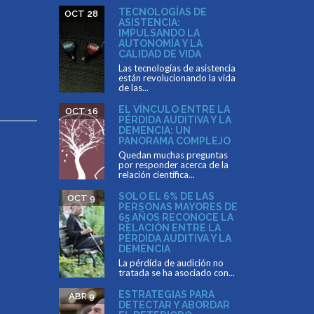
TECNOLOGÍAS DE
OCT 28
ASISTENCIA:
IMPULSANDO LA
AUTONOMÍA Y LA
CALIDAD DE VIDA
Las tecnologías de asistencia
están revolucionando la vida
de las...
EL VÍNCULO ENTRE LA
OCT 16
PÉRDIDA AUDITIVA Y LA
DEMENCIA: UN
PANORAMA COMPLEJO
Quedan muchas preguntas
por responder acerca de la
relación científica...
SOLO EL 6% DE LAS
OCT 9
PERSONAS MAYORES DE
65 AÑOS RECONOCE LA
RELACIÓN ENTRE LA
PÉRDIDA AUDITIVA Y LA
DEMENCIA
La pérdida de audición no
tratada se ha asociado con...
ESTRATEGIAS PARA
ABR 9
DETECTAR Y ABORDAR