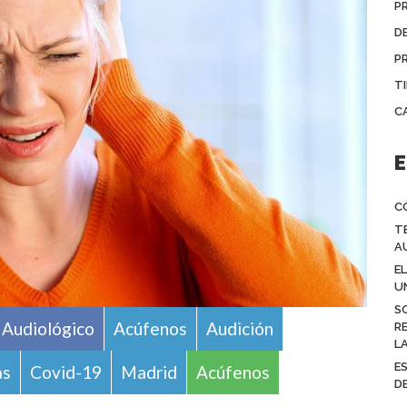
P
D
P
T
C
E
C
T
A
E
U
S
l Audiológico
Acúfenos
Audición
R
L
E
as
Covid-19
Madrid
Acúfenos
D