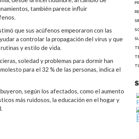
P
inamientos, también parece influir
R
fenos.
S
estimó que sus acúfenos empeoraron con las
S
udar a controlar la propagación del virus y que
S
utinas y estilo de vida.
T
T
ncieras, soledad y problemas para dormir han
T
molesto para el 32 % de las personas, indica el
S
ibuyeron, según los afectados, como el aumento
ticos más ruidosos, la educación en el hogar y
.