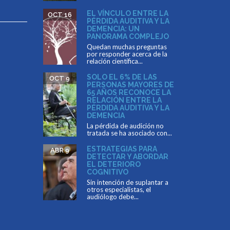
EL VÍNCULO ENTRE LA
OCT 16
PÉRDIDA AUDITIVA Y LA
DEMENCIA: UN
PANORAMA COMPLEJO
Quedan muchas preguntas
por responder acerca de la
relación científica...
SOLO EL 6% DE LAS
OCT 9
PERSONAS MAYORES DE
65 AÑOS RECONOCE LA
RELACIÓN ENTRE LA
PÉRDIDA AUDITIVA Y LA
DEMENCIA
La pérdida de audición no
tratada se ha asociado con...
ESTRATEGIAS PARA
ABR 9
DETECTAR Y ABORDAR
EL DETERIORO
COGNITIVO
Sin intención de suplantar a
otros especialistas, el
audiólogo debe...