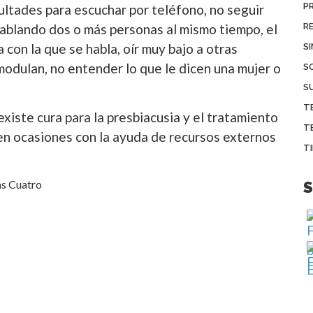
P
cultades para escuchar por teléfono, no seguir
ablando dos o más personas al mismo tiempo, el
R
 con la que se habla, oír muy bajo a otras
S
modulan, no entender lo que le dicen una mujer o
S
S
T
existe cura para la presbiacusia y el tratamiento
T
 en ocasiones con la ayuda de recursos externos
T
as Cuatro
S