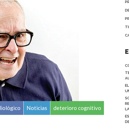
P
D
P
T
C
E
C
T
A
E
U
S
R
diológico
Noticias
deterioro cognitivo
L
E
D