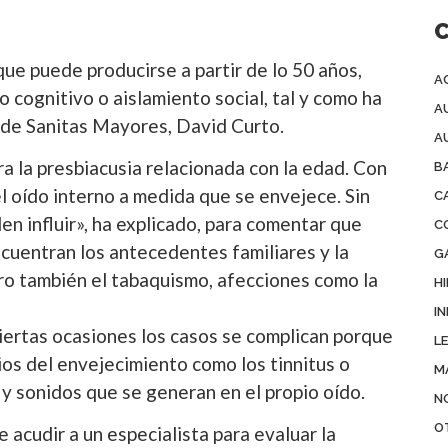
que puede producirse a partir de lo 50 años,
A
 cognitivo o aislamiento social, tal y como ha
A
 de Sanitas Mayores, David Curto.
A
a la presbiacusia relacionada con la edad. Con
B
l oído interno a medida que se envejece. Sin
C
n influir», ha explicado, para comentar que
C
cuentran los antecedentes familiares y la
G
ero también el tabaquismo, afecciones como la
H
IN
iertas ocasiones los casos se complican porque
L
os del envejecimiento como los tinnitus o
M
s y sonidos que se generan en el propio oído.
N
O
 acudir a un especialista para evaluar la