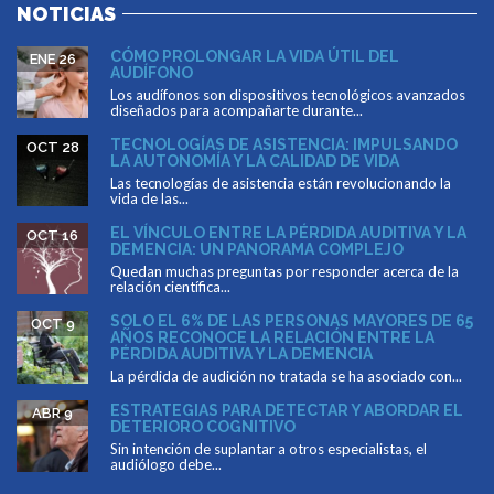
NOTICIAS
CÓMO PROLONGAR LA VIDA ÚTIL DEL
ENE 26
AUDÍFONO
Los audífonos son dispositivos tecnológicos avanzados
diseñados para acompañarte durante...
TECNOLOGÍAS DE ASISTENCIA: IMPULSANDO
OCT 28
LA AUTONOMÍA Y LA CALIDAD DE VIDA
Las tecnologías de asistencia están revolucionando la
vida de las...
EL VÍNCULO ENTRE LA PÉRDIDA AUDITIVA Y LA
OCT 16
DEMENCIA: UN PANORAMA COMPLEJO
Quedan muchas preguntas por responder acerca de la
relación científica...
SOLO EL 6% DE LAS PERSONAS MAYORES DE 65
OCT 9
AÑOS RECONOCE LA RELACIÓN ENTRE LA
PÉRDIDA AUDITIVA Y LA DEMENCIA
La pérdida de audición no tratada se ha asociado con...
ESTRATEGIAS PARA DETECTAR Y ABORDAR EL
ABR 9
DETERIORO COGNITIVO
Sin intención de suplantar a otros especialistas, el
audiólogo debe...