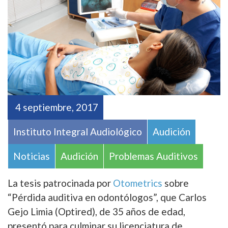
4 septiembre, 2017
Instituto Integral Audiológico
Audición
Noticias
Audición
Problemas Auditivos
La tesis patrocinada por
Otometrics
sobre
“Pérdida auditiva en odontólogos”, que Carlos
Gejo Limia (Optired), de 35 años de edad,
presentó para culminar su licenciatura de