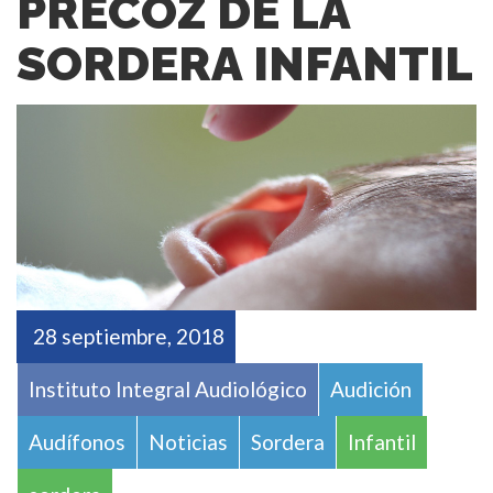
PRECOZ DE LA
SORDERA INFANTIL
28 septiembre, 2018
Instituto Integral Audiológico
Audición
Audífonos
Noticias
Sordera
Infantil